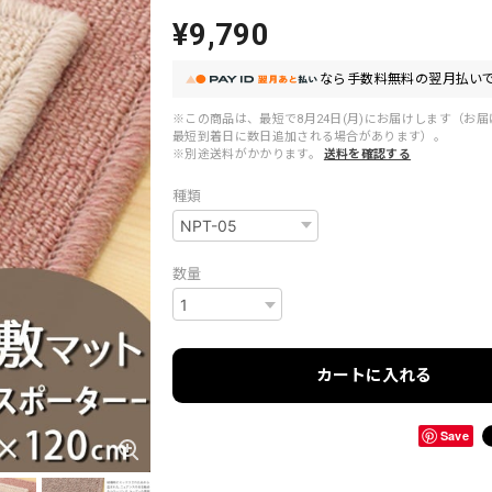
¥9,790
なら
手数料無料の
翌月払いで
※この商品は、最短で8月24日(月)にお届けします（お
最短到着日に数日追加される場合があります）。
※別途送料がかかります。
送料を確認する
種類
数量
カートに入れる
Save