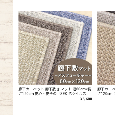
廊下カーペット 廊下敷き マット 幅80cm×長
廊下カーペ
さ120cm 安心・安全の「SEK 抗ウイルス加
さ120c
工」+「SEK 制菌加工」雰囲気のある杢調 無
お手入れし
¥6,600
地 ループタイプ 全5色 防炎ラベル付『アス
あるテクス
フューチャー/FUT』
3色 防炎