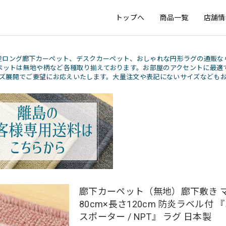
トップへ
商品一覧
店舗情
産ロング廊下カーペット、デスクカーペット、おしゃれな円形ラグの通販な
ペットは無地や柄など各種取り揃えております。お部屋のアクセントに最適
ズ展開でご要望にお応えいたします。大量注文や表記にないサイズなども
廊下カーペット（無地）廊下敷き マ
80cm×長さ120cm 防炎ラベル付 
スポーター / NPT』 ラグ 日本製