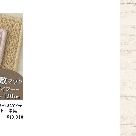
幅80cm×長
ット「消臭＋
いの元を
¥13,310
の天然素材
ペット全4色
Y』