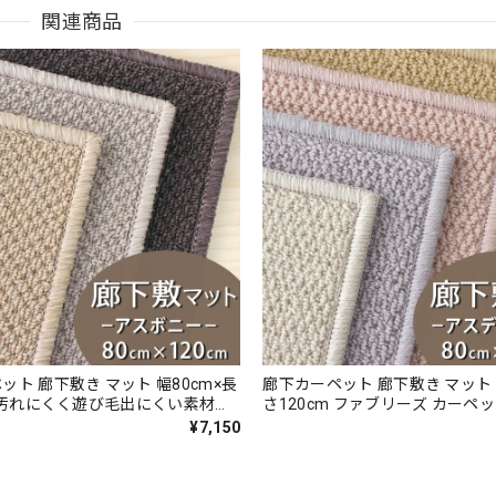
関連商品
ット 廊下敷き マット 幅80cm×長
廊下カーペット 廊下敷き マット 
m 汚れにくく遊び毛出にくい素材で
さ120cm ファブリーズ カーペ
やすい♪ 波紋のような上質感の
抗菌」のダブル効果でイヤな臭
¥7,150
チャー 無地 ループ カーペット全
90％以上カット！優しい色合い
ラベル付『アスボニー/BNI』
ウール100％ 無地 ループ カー
防炎ラベル付『アスデイジー/DS