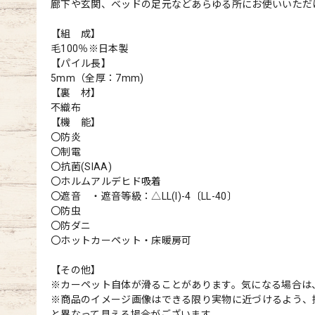
廊下や玄関、ベッドの足元などあらゆる所にお使いいただ
【組 成】
毛100％※日本製
【パイル長】
5mm（全厚：7mm)
【裏 材】
不織布
【機 能】
〇防炎
〇制電
〇抗菌(SIAA)
〇ホルムアルデヒド吸着
〇遮音 ・遮音等級：△LL(I)-4〔LL-40〕
〇防虫
〇防ダニ
〇ホットカーペット・床暖房可
【その他】
※カーペット自体が滑ることがあります。気になる場合は
※商品のイメージ画像はできる限り実物に近づけるよう、
と異なって見える場合がございます。