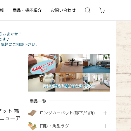
報
商品・機能紹介
お問い合わせ
らおまかせ！
です♪
お気軽にご相談下さい。
商品一覧
ット 幅
ロングカーペット(廊下/台所)
『ニューア
円形・角型ラグ