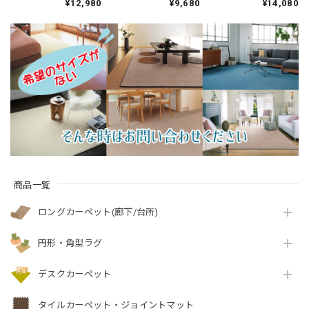
¥12,980
¥9,680
¥14,080
オイを365日サイクル
＋抗菌」のダブル効
＋抗菌」のダブル効
消臭！ 「トリプルフ
果でイヤな臭いの元
果でイヤな臭いの元
レッシュ®2」スミノ
を90％以上カット！
を90％以上カット！
エ 消臭カーペット 全
インテリアコーディ
シックな濃淡カラー
3色 防炎ラベル付『ウ
ネートしやすいシン
の杢調 ドットデザイ
ールスコット マドラ
プルな無地ループタ
ン 全4色 防炎ラベル
ス/WS-M』
イプ 全3色 防炎ラベ
付『アスエポッ
ル付『アスポップ
ク/EPC』
ル/PPL』
商品一覧
ロングカーペット(廊下/台所)
円形・角型ラグ
デスクカーペット
タイルカーペット・ジョイントマット