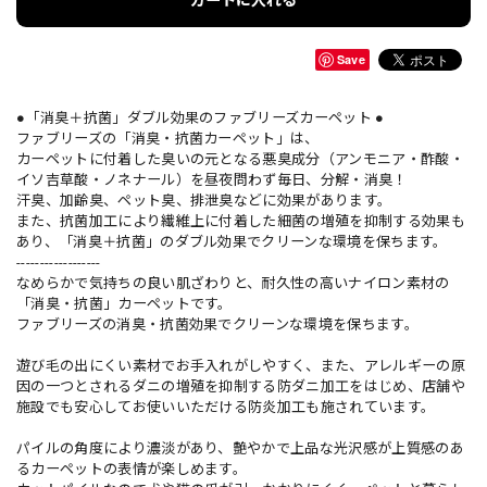
カートに入れる
Save
●「消臭＋抗菌」ダブル効果のファブリーズカーペット ●
ファブリーズの「消臭・抗菌カーペット」は、
カーペットに付着した臭いの元となる悪臭成分（アンモニア・酢酸・
イソ吉草酸・ノネナール）を昼夜問わず毎日、分解・消臭！
汗臭、加齢臭、ペット臭、排泄臭などに効果があります。
また、抗菌加工により繊維上に付着した細菌の増殖を抑制する効果も
あり、「消臭＋抗菌」のダブル効果でクリーンな環境を保ちます。
------------------
なめらかで気持ちの良い肌ざわりと、耐久性の高いナイロン素材の
「消臭・抗菌」カーペットです。
ファブリーズの消臭・抗菌効果でクリーンな環境を保ちます。
遊び毛の出にくい素材でお手入れがしやすく、また、アレルギーの原
因の一つとされるダニの増殖を抑制する防ダニ加工をはじめ、店舗や
施設でも安心してお使いいただける防炎加工も施されています。
パイルの角度により濃淡があり、艶やかで上品な光沢感が上質感のあ
るカーペットの表情が楽しめます。