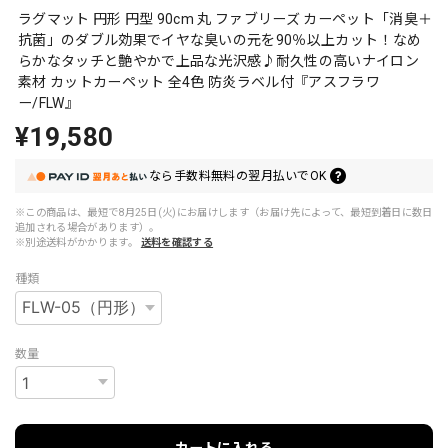
ラグマット 円形 円型 90cm 丸 ファブリーズ カーペット「消臭＋
抗菌」のダブル効果でイヤな臭いの元を90％以上カット！なめ
らかなタッチと艶やかで上品な光沢感♪耐久性の高いナイロン
素材 カットカーペット 全4色 防炎ラベル付『アスフラワ
ー/FLW』
¥19,580
なら
手数料無料の
翌月払いでOK
※この商品は、最短で8月25日(火)にお届けします（お届け先によって、最短到着日に数日
追加される場合があります）。
※別途送料がかかります。
送料を確認する
種類
数量