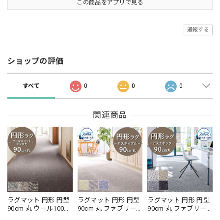
この商品をアプリで見る
通報する
ショップの評価
すべて
0
0
0
関連商品
ラグマット 円形 円型
ラグマット 円形 円型
ラグマット 円形 円型
90cm 丸 ウール100％
90cm 丸 ファブリー
90cm 丸 ファブリー
暮らしで気になるニ
ズ カーペット「消臭
ズ カーペット「消臭