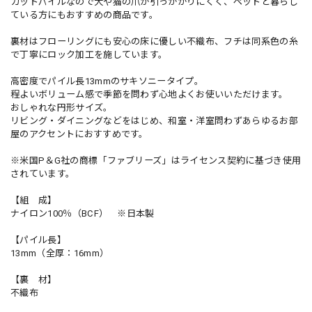
カットパイルなので犬や猫の爪が引っかかりにくく、ペットと暮らし
ている方にもおすすめの商品です。
裏材はフローリングにも安心の床に優しい不織布、フチは同系色の糸
で丁寧にロック加工を施しています。
高密度でパイル長13mmのサキソニータイプ。
程よいボリューム感で季節を問わず心地よくお使いいただけます。
おしゃれな円形サイズ。
リビング・ダイニングなどをはじめ、和室・洋室問わずあらゆるお部
屋のアクセントにおすすめです。
※米国P＆G社の商標「ファブリーズ」はライセンス契約に基づき使用
されています。
【組 成】
ナイロン100％（BCF） ※日本製
【パイル長】
13mm（全厚：16mm）
【裏 材】
不織布