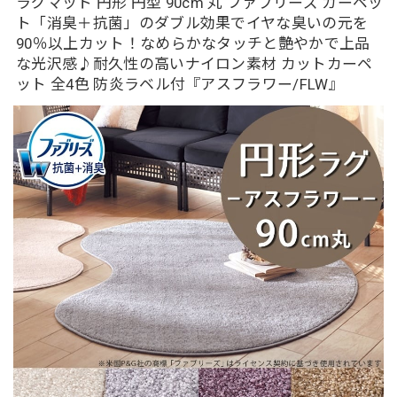
ラグマット 円形 円型 90cm 丸 ファブリーズ カーペッ
ト「消臭＋抗菌」のダブル効果でイヤな臭いの元を
90％以上カット！なめらかなタッチと艶やかで上品
な光沢感♪耐久性の高いナイロン素材 カットカーペ
ット 全4色 防炎ラベル付『アスフラワー/FLW』