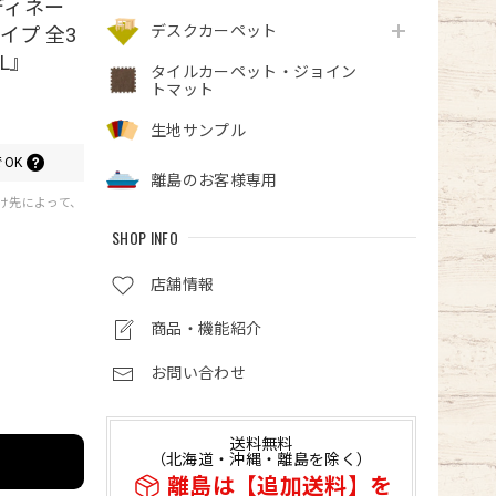
ディネー
デスクカーペット
イプ 全3
L』
タイルカーペット・ジョイン
トマット
生地サンプル
OK
離島のお客様専用
届け先によって、
SHOP INFO
店舗情報
商品・機能紹介
お問い合わせ
送料無料
（北海道・沖縄・離島を除く）
離島は【追加送料】を