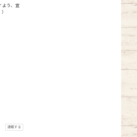
すよう、宜
。）
通報する