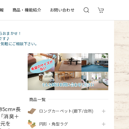
報
商品・機能紹介
お問い合わせ
らおまかせ！
です♪
お気軽にご相談下さい。
商品一覧
5cm×長
ロングカーペット(廊下/台所)
ト「消臭＋
の元を
円形・角型ラグ