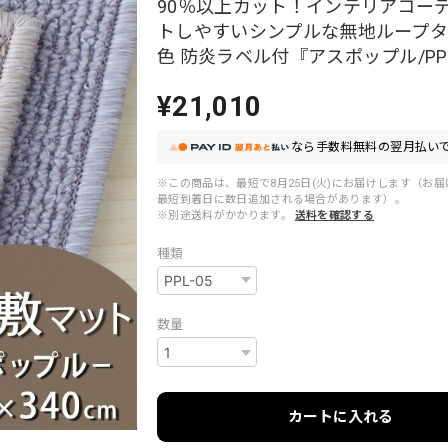
90％以上カット！インテリアコー
トしやすいシンプルな無地ループタ
色 防炎ラベル付『アスポップル/PP
¥21,010
なら
手数料無料の
翌月払いで
※この商品は、最短で8月25日(火)にお届けします（お
最短到着日に数日追加される場合があります）。
※別途送料がかかります。
送料を確認する
種類
数量
カートに入れる