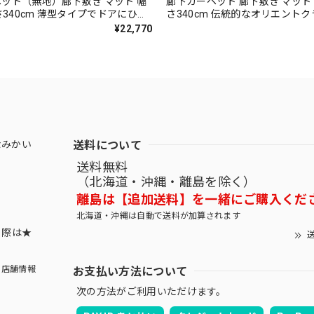
ット（無地）廊下敷き マット 幅
廊下カーペット 廊下敷き マット 
長さ340cm 薄型タイプでドアにひっ
さ340cm 伝統的なオリエント
くい！高い耐久性と強力なはっ水・
繊細で華やかなグレード感あるデ
¥22,770
 防汚ラグ 防炎ラベル付『アスシ
密度で耐久性に優れたウィルト
RO』
ト 全3色 防炎ラベル付『アスジ
ル/GNT』
送料について
なみかい
送料無料
（北海道・沖縄・離島を除く）
離島は【追加送料】を一緒にご購入くだ
北海道・沖縄は自動で送料が加算されます
する際は★
送
お支払い方法について
店舗情報
次の方法がご利用いただけます。