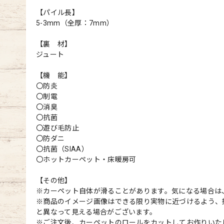
【パイル長】
5-3mm（全厚：7mm）
【裏 材】
ジュート
【機 能】
〇防炎
〇制電
〇消臭
〇抗菌
〇遊び毛防止
〇防ダニ
〇抗菌（SIAA）
〇ホットカーペット・床暖房可
【その他】
※カーペット自体が滑ることがあります。気になる場合は
※商品のイメージ画像はできる限り実物に近づけるよう、
と異なって見える場合がございます。
※ご注文後、カーペットのロールをカットしてお作りいた