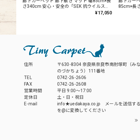
廊下カーペット 廊下敷き マット 幅85cm×長
廊下カーペ
さ340cm 安心・安全の「SEK 抗ウイルス加
85cm×
工」+「SEK 制菌加工」雰囲気のある杢調 無
かかりに
¥17,050
地 ループタイプ 全5色 防炎ラベル付『アス
はつ油性の
フューチャー/FUT』
ャリオ2/C
住所
〒630-8304 奈良県奈良市南肘塚町（み
のづかちょう）111番地
TEL
0742-26-2606
FAX
0742-26-2608
営業時間
平日 9:00～17:00
定休日
土・日・祝日
E-mail
info★uedakaya.co.jp メールを送信
を@に変換してください