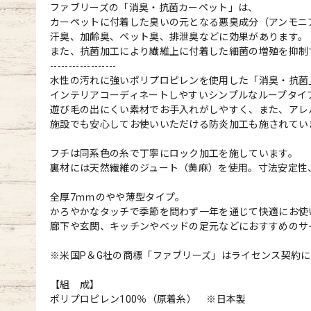
ファブリーズの「消臭・抗菌カーペット」は、
カーペットに付着した臭いの元となる悪臭成分（アンモニ
汗臭、加齢臭、ペット臭、排泄臭などに効果があります。
また、抗菌加工により繊維上に付着した細菌の増殖を抑制
------------------
水性の汚れに強いポリプロピレンを使用した「消臭・抗菌
インテリアコーディネートしやすいシンプルなループタイ
遊び毛の出にくい素材でお手入れがしやすく、また、アレ
施設でも安心してお使いいただける防炎加工も施されてい
フチは同系色の糸で丁寧にロック加工を施しています。
裏材には天然繊維のジュート（黄麻）を使用。寸法安定性
全厚7ｍｍのやや薄型タイプ。
かろやかなタッチで季節を問わず一年を通じて快適にお使
廊下や玄関、キッチンやベッドの足元などにおすすめのサ
※米国P＆G社の商標「ファブリーズ」はライセンス契約
【組 成】
ポリプロピレン100％（原着糸） ※日本製