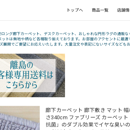
トップへ
商品一覧
店舗情
産ロング廊下カーペット、デスクカーペット、おしゃれな円形ラグの通販な
ペットは無地や柄など各種取り揃えております。お部屋のアクセントに最適
ズ展開でご要望にお応えいたします。大量注文や表記にないサイズなども
廊下カーペット 廊下敷き マット 幅8
さ340cm ファブリーズ カーペッ
抗菌」のダブル効果でイヤな臭い