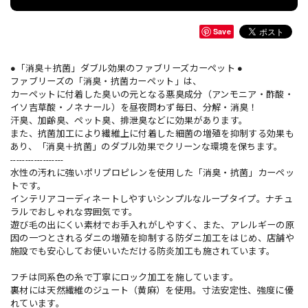
Save
●「消臭＋抗菌」ダブル効果のファブリーズカーペット ●
ファブリーズの「消臭・抗菌カーペット」は、
カーペットに付着した臭いの元となる悪臭成分（アンモニア・酢酸・
イソ吉草酸・ノネナール）を昼夜問わず毎日、分解・消臭！
汗臭、加齢臭、ペット臭、排泄臭などに効果があります。
また、抗菌加工により繊維上に付着した細菌の増殖を抑制する効果も
あり、「消臭＋抗菌」のダブル効果でクリーンな環境を保ちます。
------------------
水性の汚れに強いポリプロピレンを使用した「消臭・抗菌」カーペッ
トです。
インテリアコーディネートしやすいシンプルなループタイプ。ナチュ
ラルでおしゃれな雰囲気です。
遊び毛の出にくい素材でお手入れがしやすく、また、アレルギーの原
因の一つとされるダニの増殖を抑制する防ダニ加工をはじめ、店舗や
施設でも安心してお使いいただける防炎加工も施されています。
フチは同系色の糸で丁寧にロック加工を施しています。
裏材には天然繊維のジュート（黄麻）を使用。寸法安定性、強度に優
れています。