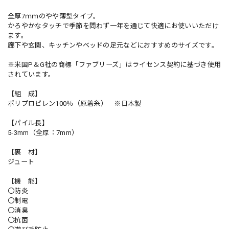
全厚7ｍｍのやや薄型タイプ。
かろやかなタッチで季節を問わず一年を通じて快適にお使いいただけ
ます。
廊下や玄関、キッチンやベッドの足元などにおすすめのサイズです。
※米国P＆G社の商標「ファブリーズ」はライセンス契約に基づき使用
されています。
【組 成】
ポリプロピレン100％（原着糸） ※日本製
【パイル長】
5-3mm（全厚：7mm）
【裏 材】
ジュート
【機 能】
〇防炎
〇制電
〇消臭
〇抗菌