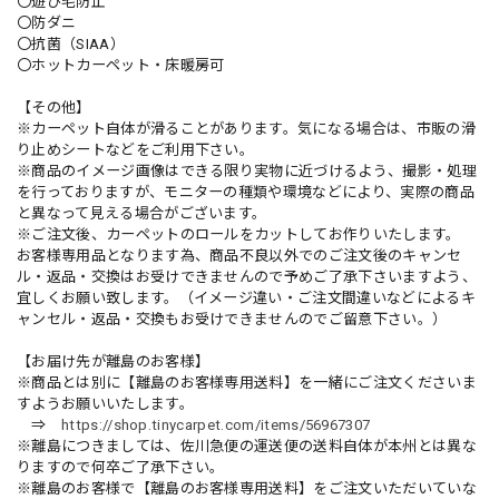
〇遊び毛防止
〇防ダニ
〇抗菌（SIAA）
〇ホットカーペット・床暖房可
【その他】
※カーペット自体が滑ることがあります。気になる場合は、市販の滑
り止めシートなどをご利用下さい。
※商品のイメージ画像はできる限り実物に近づけるよう、撮影・処理
を行っておりますが、モニターの種類や環境などにより、実際の商品
と異なって見える場合がございます。
※ご注文後、カーペットのロールをカットしてお作りいたします。
お客様専用品となります為、商品不良以外でのご注文後のキャンセ
ル・返品・交換はお受けできませんので予めご了承下さいますよう、
宜しくお願い致します。（イメージ違い・ご注文間違いなどによるキ
ャンセル・返品・交換もお受けできませんのでご留意下さい。）
【お届け先が離島のお客様】
※商品とは別に【離島のお客様専用送料】を一緒にご注文くださいま
すようお願いいたします。
⇒
https://shop.tinycarpet.com/items/56967307
※離島につきましては、佐川急便の運送便の送料自体が本州とは異な
りますので何卒ご了承下さい。
※離島のお客様で【離島のお客様専用送料】をご注文いただいていな