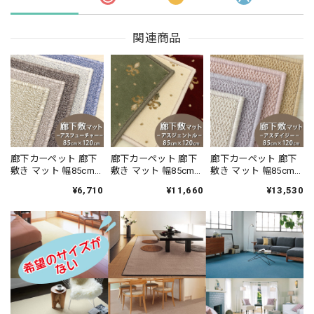
関連商品
廊下カーペット 廊下
廊下カーペット 廊下
廊下カーペット 廊下
敷き マット 幅85cm×
敷き マット 幅85cm×
敷き マット 幅85cm×
長さ120cm 安心・安
長さ120cm 伝統的な
長さ120cm ファブリ
¥6,710
¥11,660
¥13,530
全の「SEK 抗ウイル
オリエントクラシッ
ーズ カーペット「消
ス加工」+「SEK 制菌
ク柄 繊細で華やかな
臭＋抗菌」のダブル
加工」雰囲気のある
グレード感あるデザ
効果でイヤな臭いの
杢調 無地 ループタイ
イン 高密度で耐久性
元を90％以上カッ
プ 全5色 防炎ラベル
に優れたウィルトン
ト！優しい色合いの
付『アスフューチャ
織カーペット 全3色
天然素材ウール100％
ー/FUT』
防炎ラベル付『アス
無地 ループ カーペッ
ジェントル/GNT』
ト全4色 防炎ラベル付
『アスデイジ
ー/DSY』