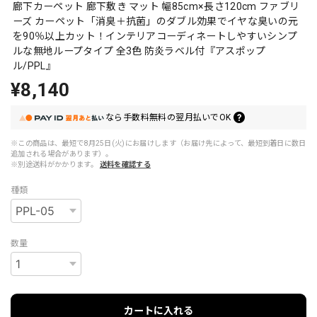
廊下カーペット 廊下敷き マット 幅85cm×長さ120cm ファブリ
ーズ カーペット「消臭＋抗菌」のダブル効果でイヤな臭いの元
を90％以上カット！インテリアコーディネートしやすいシンプ
ルな無地ループタイプ 全3色 防炎ラベル付『アスポップ
ル/PPL』
¥8,140
なら
手数料無料の
翌月払いでOK
※この商品は、最短で8月25日(火)にお届けします（お届け先によって、最短到着日に数日
追加される場合があります）。
※別途送料がかかります。
送料を確認する
種類
数量
カートに入れる