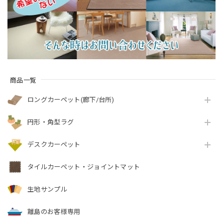
ス/WS-M』
イプ 全3色 防炎ラベ
付『アスエポッ
ル付『アスポップ
ク/EPC』
ル/PPL』
商品一覧
ロングカーペット(廊下/台所)
円形・角型ラグ
デスクカーペット
タイルカーペット・ジョイントマット
生地サンプル
離島のお客様専用