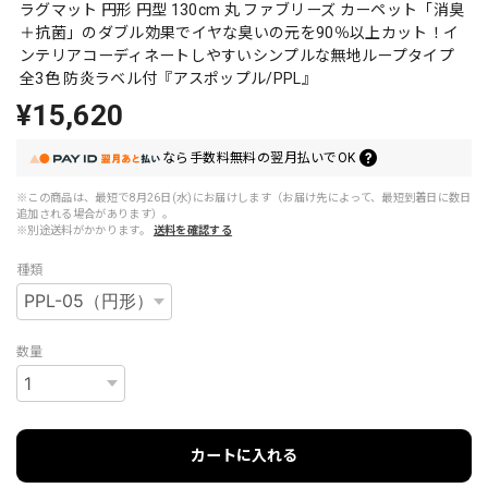
ラグマット 円形 円型 130cm 丸 ファブリーズ カーペット「消臭
＋抗菌」のダブル効果でイヤな臭いの元を90％以上カット！イ
ンテリアコーディネートしやすいシンプルな無地ループタイプ
全3色 防炎ラベル付『アスポップル/PPL』
¥15,620
なら
手数料無料の
翌月払いでOK
※この商品は、最短で8月26日(水)にお届けします（お届け先によって、最短到着日に数日
追加される場合があります）。
※別途送料がかかります。
送料を確認する
種類
数量
カートに入れる