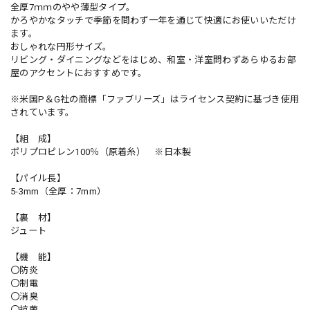
全厚7ｍｍのやや薄型タイプ。
かろやかなタッチで季節を問わず一年を通じて快適にお使いいただけ
ます。
おしゃれな円形サイズ。
リビング・ダイニングなどをはじめ、和室・洋室問わずあらゆるお部
屋のアクセントにおすすめです。
※米国P＆G社の商標「ファブリーズ」はライセンス契約に基づき使用
されています。
【組 成】
ポリプロピレン100％（原着糸） ※日本製
【パイル長】
5-3mm（全厚：7mm）
【裏 材】
ジュート
【機 能】
〇防炎
〇制電
〇消臭
〇抗菌