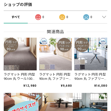
ショップの評価
すべて
0
0
0
関連商品
ラグマット 円形 円型
ラグマット 円形 円型
ラグマット 円形 円型
90cm 丸 ウール100％
90cm 丸 ファブリー
90cm 丸 ファブリー
暮らしで気になるニ
ズ カーペット「消臭
ズ カーペット「消臭
¥12,980
¥9,680
¥14,080
オイを365日サイクル
＋抗菌」のダブル効
＋抗菌」のダブル効
消臭！ 「トリプルフ
果でイヤな臭いの元
果でイヤな臭いの元
レッシュ®2」スミノ
を90％以上カット！
を90％以上カット！
エ 消臭カーペット 全
インテリアコーディ
シックな濃淡カラー
3色 防炎ラベル付『ウ
ネートしやすいシン
の杢調 ドットデザイ
ールスコット マドラ
プルな無地ループタ
ン 全4色 防炎ラベル