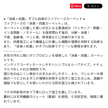
Save
●「消臭＋抗菌」ダブル効果のファブリーズカーペット ●
ファブリーズの「消臭・抗菌カーペット」は、
カーペットに付着した臭いの元となる悪臭成分（アンモニア・酢酸・
イソ吉草酸・ノネナール）を昼夜問わず毎日、分解・消臭！
汗臭、加齢臭、ペット臭、排泄臭などに効果があります。
また、抗菌加工により繊維上に付着した細菌の増殖を抑制する効果も
あり、「消臭＋抗菌」のダブル効果でクリーンな環境を保ちます。
------------------
水性の汚れに強いポリプロピレンを使用した「消臭・抗菌」カーペッ
トです。
インテリアコーディネートしやすいシンプルなループタイプ。ナチュ
ラルでおしゃれな雰囲気です。
遊び毛の出にくい素材でお手入れがしやすく、また、アレルギーの原
因の一つとされるダニの増殖を抑制する防ダニ加工をはじめ、店舗や
施設でも安心してお使いいただける防炎加工も施されています。
フチは同系色の糸で丁寧にロック加工を施しています。
裏材には天然繊維のジュート（黄麻）を使用。寸法安定性、強度に優
れています。