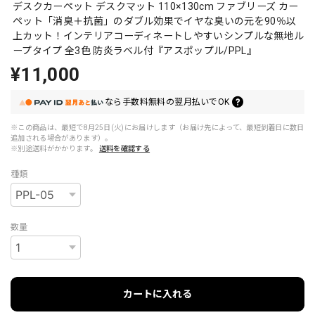
デスクカーペット デスクマット 110×130cm ファブリーズ カー
ペット「消臭＋抗菌」のダブル効果でイヤな臭いの元を90％以
上カット！インテリアコーディネートしやすいシンプルな無地ル
ープタイプ 全3色 防炎ラベル付『アスポップル/PPL』
¥11,000
なら
手数料無料の
翌月払いでOK
※この商品は、最短で8月25日(火)にお届けします（お届け先によって、最短到着日に数日
追加される場合があります）。
※別途送料がかかります。
送料を確認する
種類
数量
カートに入れる