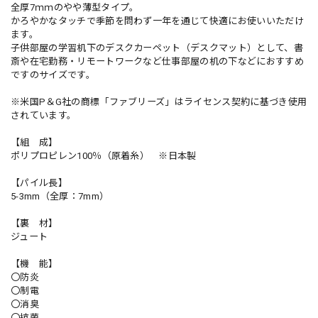
全厚7ｍｍのやや薄型タイプ。
かろやかなタッチで季節を問わず一年を通じて快適にお使いいただけ
ます。
子供部屋の学習机下のデスクカーペット（デスクマット）として、書
斎や在宅勤務・リモートワークなど仕事部屋の机の下などにおすすめ
ですのサイズです。
※米国P＆G社の商標「ファブリーズ」はライセンス契約に基づき使用
されています。
【組 成】
ポリプロピレン100％（原着糸） ※日本製
【パイル長】
5-3mm（全厚：7mm）
【裏 材】
ジュート
【機 能】
〇防炎
〇制電
〇消臭
〇抗菌