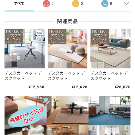
すべて
0
0
0
関連商品
デスクカーペット デ
デスクカーペット デ
デスクカーペット デ
スクマット
スクマット
スクマット
110×130cm ファブリ
110×130cm 高い耐久
110×130cm 高級な優
¥15,950
¥15,620
¥26,070
ーズ カーペット「消
性と強力なはっ水性
良種メリノウールだ
臭＋抗菌」のダブル
の防汚カーペット！
けを使用したウール
効果でイヤな臭いの
花粉やホコリが取れ
100％カーペット 風合
元を90％以上カッ
やすく日々のお手入
いの異なる2種類のル
ト！シックな濃淡カ
れ簡単♪落ち着いた
ープタイプ 防炎ラベ
ラーの杢調 ドットデ
ニュアンスカラーの
ル付『アスメリ
ザイン 全4色 防炎ラ
サキソニータイプ 無
ノ/MRN』
ベル付『アスエポッ
地 全4色 防炎ラベル
ク/EPC』
付『アスフェアリ
ー/FAY』