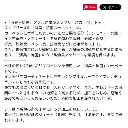
Save
●「消臭＋抗菌」ダブル効果のファブリーズカーペット ●
ファブリーズの「消臭・抗菌カーペット」は、
カーペットに付着した臭いの元となる悪臭成分（アンモニア・酢酸・
イソ吉草酸・ノネナール）を昼夜問わず毎日、分解・消臭！
汗臭、加齢臭、ペット臭、排泄臭などに効果があります。
また、抗菌加工により繊維上に付着した細菌の増殖を抑制する効果も
あり、「消臭＋抗菌」のダブル効果でクリーンな環境を保ちます。
------------------
水性の汚れに強いポリプロピレンを使用した「消臭・抗菌」カーペッ
トです。
インテリアコーディネートしやすいシンプルなループタイプ。ナチュ
ラルでおしゃれな雰囲気です。
遊び毛の出にくい素材でお手入れがしやすく、また、アレルギーの原
因の一つとされるダニの増殖を抑制する防ダニ加工をはじめ、店舗や
施設でも安心してお使いいただける防炎加工も施されています。
フチは同系色の糸で丁寧にロック加工を施しています。
裏材には天然繊維のジュート（黄麻）を使用。寸法安定性、強度に優
れています。