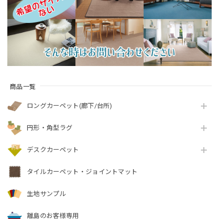
付『アスフューチャ
付『アスシャリオ
織カーペット 全3色
ー/FUT』
2/CRO』
防炎ラベル付『アス
ジェントル/GNT』
商品一覧
ロングカーペット(廊下/台所)
円形・角型ラグ
デスクカーペット
タイルカーペット・ジョイントマット
生地サンプル
離島のお客様専用