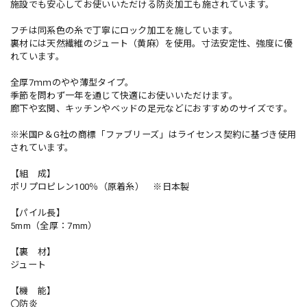
施設でも安心してお使いいただける防炎加工も施されています。
フチは同系色の糸で丁寧にロック加工を施しています。
裏材には天然繊維のジュート（黄麻）を使用。寸法安定性、強度に優
れています。
全厚7ｍｍのやや薄型タイプ。
季節を問わず一年を通じて快適にお使いいただけます。
廊下や玄関、キッチンやベッドの足元などにおすすめのサイズです。
※米国P＆G社の商標「ファブリーズ」はライセンス契約に基づき使用
されています。
【組 成】
ポリプロピレン100％（原着糸） ※日本製
【パイル長】
5mm（全厚：7mm）
【裏 材】
ジュート
【機 能】
〇防炎