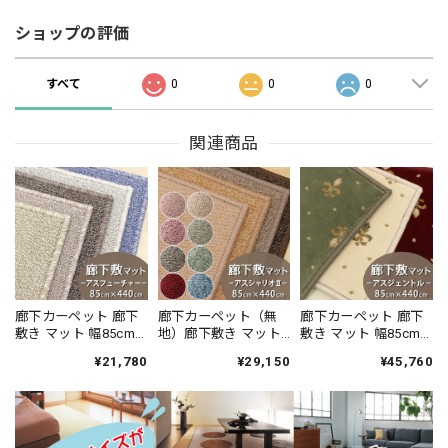
ショップの評価
すべて
0
0
0
関連商品
廊下カーペット 廊下
廊下カーペット（無
廊下カーペット 廊下
敷き マット 幅85cm×
地）廊下敷き マット
敷き マット 幅85cm×
長さ440cm 安心・安
幅85cm×長さ440cm
長さ440cm 伝統的な
¥21,780
¥29,150
¥45,760
全の「SEK 抗ウイル
薄型タイプでドアに
オリエントクラシッ
ス加工」+「SEK 制菌
ひっかかりにくい！
ク柄 繊細で華やかな
加工」雰囲気のある
高い耐久性と強力な
グレード感あるデザ
杢調 無地 ループタイ
はっ水・はつ油性の
イン 高密度で耐久性
プ 全5色 防炎ラベル
防汚ラグ 防炎ラベル
に優れたウィルトン