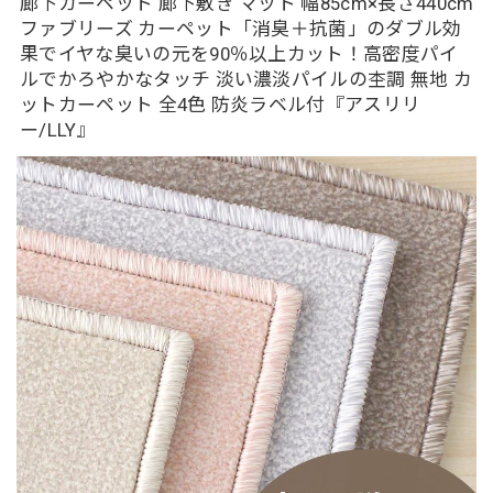
廊下カーペット 廊下敷き マット 幅85cm×長さ440cm
ファブリーズ カーペット「消臭＋抗菌」のダブル効
果でイヤな臭いの元を90％以上カット！高密度パイ
ルでかろやかなタッチ 淡い濃淡パイルの杢調 無地 カ
ットカーペット 全4色 防炎ラベル付『アスリリ
ー/LLY』