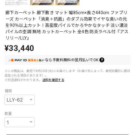
廊下カーペット 廊下敷き マット 幅85cm×長さ440cm ファブリ
ーズ カーペット「消臭＋抗菌」のダブル効果でイヤな臭いの元
を90％以上カット！高密度パイルでかろやかなタッチ 淡い濃淡
パイルの杢調 無地 カットカーペット 全4色 防炎ラベル付『アス
リリー/LLY』
¥33,440
なら
手数料無料の
翌月払いでOK
※この商品は、最短で8月26日(水)にお届けします（お届け先によって、最短到着日に数日
追加される場合があります）。
※別途送料がかかります。
送料を確認する
種類
数量