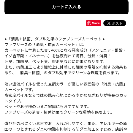
カートに入れる
Save
●「消臭＋抗菌」ダブル効果のファブリーズカーペット ●
ファブリーズの「消臭・抗菌カーペット」は、
カーペットに付着した臭いの元となる悪臭成分（アンモニア・酢酸・
イソ吉草酸・ノネナール）を昼夜問わず毎日、分解・消臭！
汗臭、加齢臭、ペット臭、排泄臭などに効果があります。
また、抗菌加工により繊維上に付着した細菌の増殖を抑制する効果も
あり、「消臭＋抗菌」のダブル効果でクリーンな環境を保ちます。
------------------
淡い濃淡パイルを使った杢調カラーが優しい雰囲気の「消臭・抗菌」
カーペットです。
高密度パイルならではの踏み心地とかろやかな肌ざわりが特長のカッ
トタイプ。
ペットやお子様のいるご家庭にもおすすめです。
ファブリーズの消臭・抗菌効果でクリーンな環境を保ちます。
遊び毛の出にくい素材でお手入れがしやすく、また、アレルギーの原
因の一つとされるダニの増殖を抑制する防ダニ加工をはじめ、店舗や