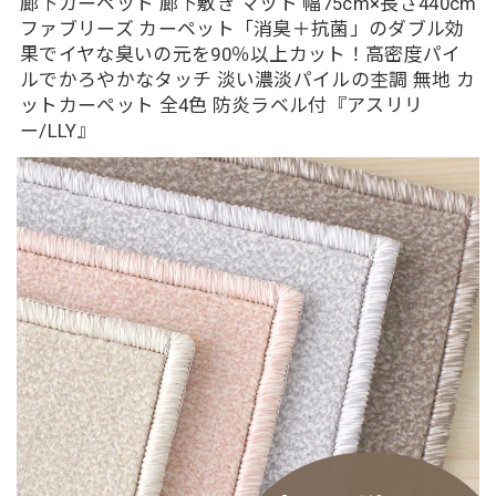
廊下カーペット 廊下敷き マット 幅75cm×長さ440cm
ファブリーズ カーペット「消臭＋抗菌」のダブル効
果でイヤな臭いの元を90％以上カット！高密度パイ
ルでかろやかなタッチ 淡い濃淡パイルの杢調 無地 カ
ットカーペット 全4色 防炎ラベル付『アスリリ
ー/LLY』