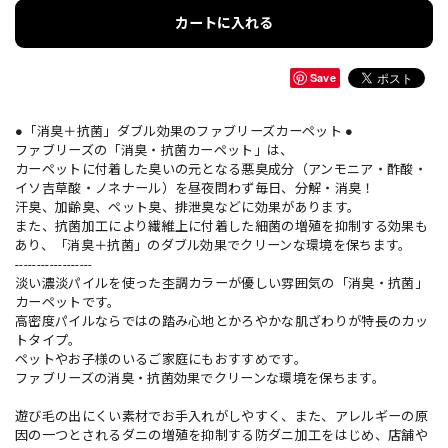
カートに入れる
Save
●「消臭＋抗菌」ダブル効果のファブリーズカーペット ●
ファブリーズの「消臭・抗菌カーペット」は、
カーペットに付着した臭いの元となる悪臭成分（アンモニア・酢酸・
イソ吉草酸・ノネナール）を昼夜問わず毎日、分解・消臭！
汗臭、加齢臭、ペット臭、排泄臭などに効果があります。
また、抗菌加工により繊維上に付着した細菌の増殖を抑制する効果も
あり、「消臭＋抗菌」のダブル効果でクリーンな環境を保ちます。
------------------
淡い濃淡パイルを使った杢調カラーが優しい雰囲気の「消臭・抗菌」
カーペットです。
高密度パイルならではの踏み心地とかろやかな肌ざわりが特長のカッ
トタイプ。
ペットやお子様のいるご家庭にもおすすめです。
ファブリーズの消臭・抗菌効果でクリーンな環境を保ちます。
遊び毛の出にくい素材でお手入れがしやすく、また、アレルギーの原
因の一つとされるダニの増殖を抑制する防ダニ加工をはじめ、店舗や