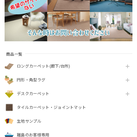
付『アスフューチャ
付『アスシャリオ
織カーペット 全3色
ー/FUT』
2/CRO』
防炎ラベル付『アス
ジェントル/GNT』
商品一覧
ロングカーペット(廊下/台所)
円形・角型ラグ
デスクカーペット
タイルカーペット・ジョイントマット
生地サンプル
離島のお客様専用