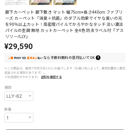
廊下カーペット 廊下敷き マット 幅75cm×長さ440cm ファブリ
ーズ カーペット「消臭＋抗菌」のダブル効果でイヤな臭いの元
を90％以上カット！高密度パイルでかろやかなタッチ 淡い濃淡
パイルの杢調 無地 カットカーペット 全4色 防炎ラベル付『アス
リリー/LLY』
¥29,590
なら
手数料無料の
翌月払いでOK
※この商品は、最短で8月25日(火)にお届けします（お届け先によって、最短到着日に数日
追加される場合があります）。
※別途送料がかかります。
送料を確認する
種類
数量