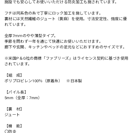
施設でも安心してお使いいただける防炎加工も施されています。
フチは同系色の糸で丁寧にロック加工を施しています。
裏材には天然繊維のジュート（黄麻）を使用。寸法安定性、強度に優
れています。
全厚7ｍｍのやや薄型タイプ。
季節を問わず一年を通じて快適にお使いいただけます。
廊下や玄関、キッチンやベッドの足元などにおすすめのサイズです。
※米国P＆G社の商標「ファブリーズ」はライセンス契約に基づき使用
されています。
【組 成】
ポリプロピレン100％（原着糸） ※日本製
【パイル長】
5mm（全厚：7mm）
【裏 材】
ジュート
【機 能】
〇防炎