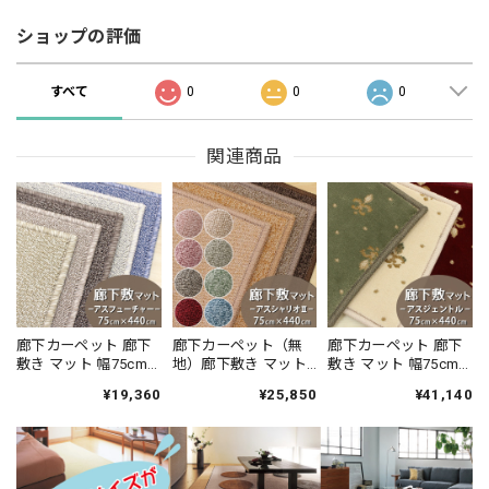
ショップの評価
すべて
0
0
0
関連商品
廊下カーペット 廊下
廊下カーペット（無
廊下カーペット 廊下
敷き マット 幅75cm×
地）廊下敷き マット
敷き マット 幅75cm×
長さ440cm 安心・安
幅75cm×長さ440cm
長さ440cm 伝統的な
¥19,360
¥25,850
¥41,140
全の「SEK 抗ウイル
薄型タイプでドアに
オリエントクラシッ
ス加工」+「SEK 制菌
ひっかかりにくい！
ク柄 繊細で華やかな
加工」雰囲気のある
高い耐久性と強力な
グレード感あるデザ
杢調 無地 ループタイ
はっ水・はつ油性の
イン 高密度で耐久性
プ 全5色 防炎ラベル
防汚ラグ 防炎ラベル
に優れたウィルトン