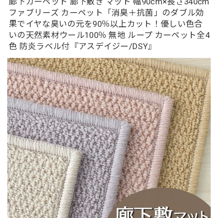
廊下カーペット 廊下敷き マット 幅90cm×長さ340cm
ファブリーズ カーペット「消臭＋抗菌」のダブル効
果でイヤな臭いの元を90％以上カット！優しい色合
いの天然素材ウール100％ 無地 ループ カーペット全4
色 防炎ラベル付『アスデイジー/DSY』