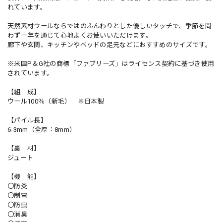
れています。
天然素材ウールならではのふんわりとした優しいタッチで、季節を問
わず一年を通じて心地よくお使いいただけます。
廊下や玄関、キッチンやベッドの足元などにおすすめのサイズです。
※米国P＆G社の商標「ファブリーズ」はライセンス契約に基づき使用
されています。
【組 成】
ウール100％（新毛） ※日本製
【パイル長】
6-3mm（全厚：8mm）
【裏 材】
ジュート
【機 能】
〇防炎
〇制電
〇防虫
〇消臭