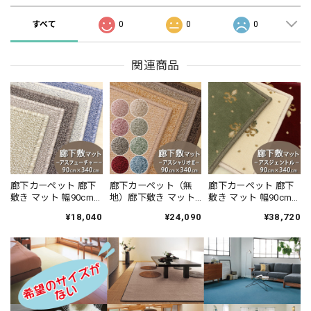
すべて
0
0
0
関連商品
廊下カーペット 廊下
廊下カーペット（無
廊下カーペット 廊下
敷き マット 幅90cm×
地）廊下敷き マット
敷き マット 幅90cm×
長さ340cm 安心・安
幅90cm×長さ340cm
長さ340cm 伝統的な
¥18,040
¥24,090
¥38,720
全の「SEK 抗ウイル
薄型タイプでドアに
オリエントクラシッ
ス加工」+「SEK 制菌
ひっかかりにくい！
ク柄 繊細で華やかな
加工」雰囲気のある
高い耐久性と強力な
グレード感あるデザ
杢調 無地 ループタイ
はっ水・はつ油性の
イン 高密度で耐久性
プ 全5色 防炎ラベル
防汚ラグ 防炎ラベル
に優れたウィルトン
付『アスフューチャ
付『アスシャリオ
織カーペット 全3色
ー/FUT』
2/CRO』
防炎ラベル付『アス
ジェントル/GNT』