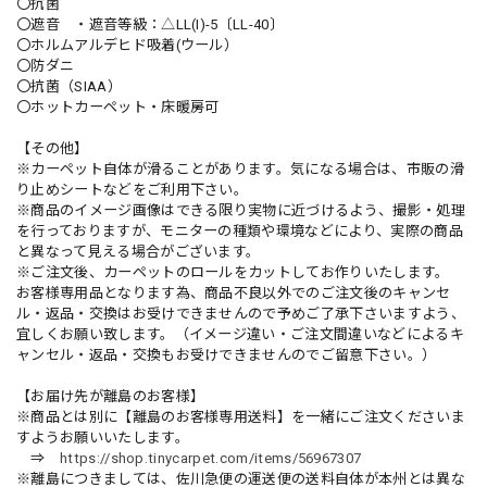
〇抗菌
〇遮音 ・遮音等級：△LL(I)-5〔LL-40〕
〇ホルムアルデヒド吸着(ウール）
〇防ダニ
〇抗菌（SIAA）
〇ホットカーペット・床暖房可
【その他】
※カーペット自体が滑ることがあります。気になる場合は、市販の滑
り止めシートなどをご利用下さい。
※商品のイメージ画像はできる限り実物に近づけるよう、撮影・処理
を行っておりますが、モニターの種類や環境などにより、実際の商品
と異なって見える場合がございます。
※ご注文後、カーペットのロールをカットしてお作りいたします。
お客様専用品となります為、商品不良以外でのご注文後のキャンセ
ル・返品・交換はお受けできませんので予めご了承下さいますよう、
宜しくお願い致します。（イメージ違い・ご注文間違いなどによるキ
ャンセル・返品・交換もお受けできませんのでご留意下さい。）
【お届け先が離島のお客様】
※商品とは別に【離島のお客様専用送料】を一緒にご注文くださいま
すようお願いいたします。
⇒
https://shop.tinycarpet.com/items/56967307
※離島につきましては、佐川急便の運送便の送料自体が本州とは異な