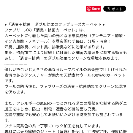
Save
●「消臭＋抗菌」ダブル効果のファブリーズカーペット ●
ファブリーズの「消臭・抗菌カーペット」は、
カーペットに付着した臭いの元となる悪臭成分（アンモニア・酢酸・
イソ吉草酸・ノネナール）を昼夜問わず毎日、分解・消臭！
汗臭、加齢臭、ペット臭、排泄臭などに効果があります。
また、抗菌加工により繊維上に付着した細菌の増殖を抑制する効果も
あり、「消臭＋抗菌」のダブル効果でクリーンな環境を保ちます。
------------------
優しい色合いと大きさの異なるループパイルの高低差で仕上げられた
表情のあるテクスチャーが魅力の天然素材ウール100％のカーペット
です。
ウールの防汚性と、ファブリーズの消臭・抗菌効果でクリーンな環境
を保ちます。
また、アレルギーの原因の一つとされるダニの増殖を抑制する防ダニ
加工をはじめ、防虫・制電・遮音など機能面も充実。
店舗や施設でも安心してお使いいただける防炎加工も施されていま
す。
フチは同系色の糸で丁寧にロック加工を施しています。
裏材には天然繊維のジュート（黄麻）を使用。寸法安定性、強度に優