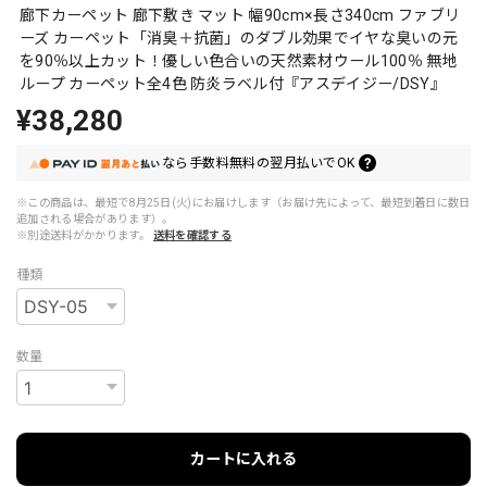
廊下カーペット 廊下敷き マット 幅90cm×長さ340cm ファブリ
ーズ カーペット「消臭＋抗菌」のダブル効果でイヤな臭いの元
を90％以上カット！優しい色合いの天然素材ウール100％ 無地
ループ カーペット全4色 防炎ラベル付『アスデイジー/DSY』
¥38,280
なら
手数料無料の
翌月払いでOK
※この商品は、最短で8月25日(火)にお届けします（お届け先によって、最短到着日に数日
追加される場合があります）。
※別途送料がかかります。
送料を確認する
種類
数量
カートに入れる