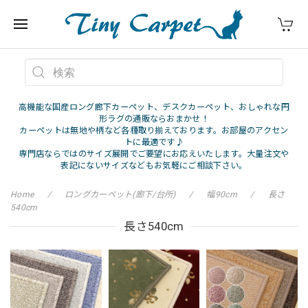
高機能な国産ロング廊下カーペット、デスクカーペット、おしゃれな円
形ラグの通販ならおまかせ！
カーペットは無地や柄など各種取り揃えております。お部屋のアクセン
トに最適です♪
専門店ならではのサイズ展開でご要望にお応えいたします。大量注文や
表記にないサイズなどもお気軽にご相談下さい。
Home
ロングカーペット(廊下/台所)
幅90cm
長さ
540cm
長さ540cm