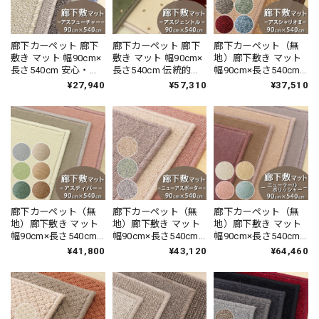
廊下カーペット 廊下
廊下カーペット 廊下
廊下カーペット（無
敷き マット 幅90cm×
敷き マット 幅90cm×
地）廊下敷き マット
長さ540cm 安心・安
長さ540cm 伝統的な
幅90cm×長さ540cm
全の「SEK 抗ウイル
オリエントクラシッ
薄型タイプでドアに
¥27,940
¥57,310
¥37,510
ス加工」+「SEK 制菌
ク柄 繊細で華やかな
ひっかかりにくい！
加工」雰囲気のある
グレード感あるデザ
高い耐久性と強力な
杢調 無地 ループタイ
イン 高密度で耐久性
はっ水・はつ油性の
プ 全5色 防炎ラベル
に優れたウィルトン
防汚ラグ 防炎ラベル
付『アスフューチャ
織カーペット 全3色
付『アスシャリオ
ー/FUT』
防炎ラベル付『アス
2/CRO』
ジェントル/GNT』
廊下カーペット（無
廊下カーペット（無
廊下カーペット（無
地）廊下敷き マット
地）廊下敷き マット
地）廊下敷き マット
幅90cm×長さ540cm
幅90cm×長さ540cm
幅90cm×長さ540cm
高い耐久性と強力な
防炎ラベル付 『ニュ
防炎ラベル付 『ニュ
¥41,800
¥43,120
¥64,460
はっ水・はつ油性の
ーアスポーター /
ーウールポリッシャ
防汚 ナイロンカーペ
NPT』 ラグ 日本製
ー / NWL』 ラグ 日本
ット 防炎ラベル付
製
『アスディパ
ー/DIP』