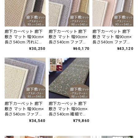
エ 消臭カーペット 無
エ 消臭カーペット 全
エ 消臭カーペット 無
地 全10色 防炎ラベル
3色 防炎ラベル付『ウ
地 全8色 防炎ラベル
付『ウールレック
ールスコット マドラ
付『ウールスコット
ス/WR』
ス/WS-M』
プレーン/WS-P』
廊下カーペット 廊下
廊下カーペット 廊下
廊下カーペット 廊下
敷き マット 幅90cm×
敷き マット 幅90cm×
敷き マット 幅90cm×
長さ540cm 汚れにく
長さ540cm ファブリ
長さ540cm ファブリ
く遊び毛出にくい素
ーズ カーペット「消
ーズ カーペット「消
¥30,250
¥60,170
¥43,120
材でお手入れしやす
臭＋抗菌」のダブル
臭＋抗菌」のダブル
い♪ 波紋のような上
効果でイヤな臭いの
効果でイヤな臭いの
質感のあるテクスチ
元を90％以上カッ
元を90％以上カッ
ャー 無地 ループ カー
ト！優しい色合いの
ト！高密度パイルで
ペット全3色 防炎ラベ
天然素材ウール100％
かろやかなタッチ 淡
ル付『アスボニ
無地 ループ カーペッ
い濃淡パイルの杢調
ー/BNI』
ト全4色 防炎ラベル付
無地 カットカーペッ
『アスデイジ
ト 全4色 防炎ラベル
ー/DSY』
付『アスリリー/LLY』
廊下カーペット 廊下
廊下カーペット 廊下
敷き マット 幅90cm×
敷き マット 幅90cm×
長さ540cm ファブリ
長さ540cm 繊細で華
ーズ カーペット「消
やかなグレード感あ
¥34,540
¥79,860
臭＋抗菌」のダブル
るデザイン 高密度で
効果でイヤな臭いの
耐久性に優れたウィ
元を90％以上カッ
ルトン織カーペット