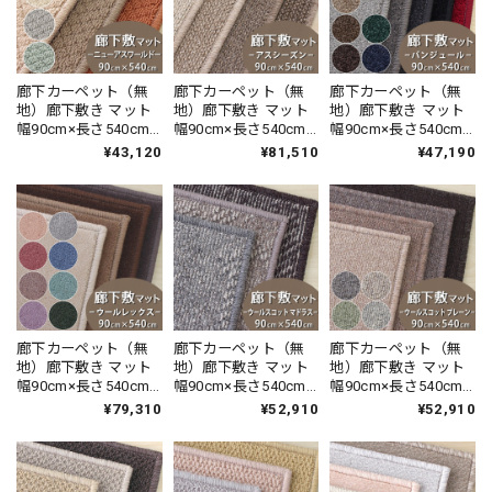
廊下カーペット（無
廊下カーペット（無
廊下カーペット（無
地）廊下敷き マット
地）廊下敷き マット
地）廊下敷き マット
幅90cm×長さ540cm
幅90cm×長さ540cm
幅90cm×長さ540cm
防炎ラベル付 『ニュ
無染色ウール100％ と
暮らしで気になるニ
¥43,120
¥81,510
¥47,190
ーアスワールド /
ソニーグループが開
オイを365日サイクル
NWR』 ラグ 日本製
発した新素材を使用
消臭！ 「トリプルフ
したサステナブル素
レッシュ?2」スミノ
材 カーペット 防炎ラ
エ 消臭カーペット 無
ベル付『アスシーズ
地 全10色 防炎ラベル
ン/SZN』
付『バンジュー
ル/BJ』
廊下カーペット（無
廊下カーペット（無
廊下カーペット（無
地）廊下敷き マット
地）廊下敷き マット
地）廊下敷き マット
幅90cm×長さ540cm
幅90cm×長さ540cm
幅90cm×長さ540cm
天然素材ウール100％
天然素材ウール100％
天然素材ウール100％
¥79,310
¥52,910
¥52,910
暮らしで気になるニ
暮らしで気になるニ
暮らしで気になるニ
オイを365日サイクル
オイを365日サイクル
オイを365日サイクル
消臭！ 「トリプルフ
消臭！ 「トリプルフ
消臭！ 「トリプルフ
レッシュ?2」スミノ
レッシュ?2」スミノ
レッシュ?2」スミノ