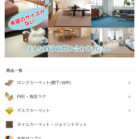
ト！インテリアコー
全4色 防炎ラベル付
ディネートしやすい
『アスレヴー
シンプルな無地ルー
ル/REV』
プタイプ 全3色 防炎
ラベル付『アスポッ
プル/PPL』
商品一覧
ロングカーペット(廊下/台所)
円形・角型ラグ
デスクカーペット
タイルカーペット・ジョイントマット
生地サンプル